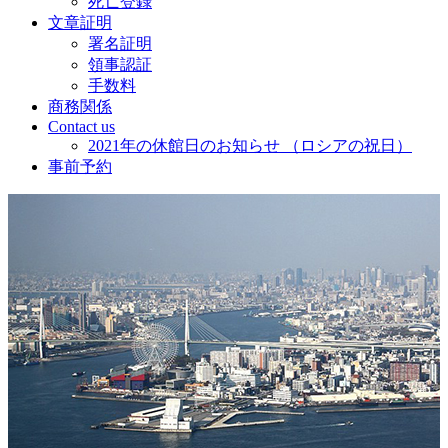
死亡登録
文章証明
署名証明
領事認証
手数料
商務関係
Contact us
2021年の休館日のお知らせ （ロシアの祝日）
事前予約