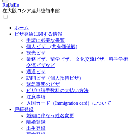
Ru
|
Ja
|
En
在大阪ロシア連邦総領事館
ホーム
ビザ発給に関する情報
申請に必要な書類
個人ビザ (共有価値観)
観光ビザ
業務ビザ、留学ビザ、 文化交流ビザ、科学学術
交流ビザなど
通過ビザ
訪問ビザ（個人招待ビザ）
緊急事態のビザ
ビザ申請手数料の支払い方法
注意事項
入国カード（Immigration card）について
戸籍登録
婚姻に伴なう姓名変更
離婚登録
出生登録